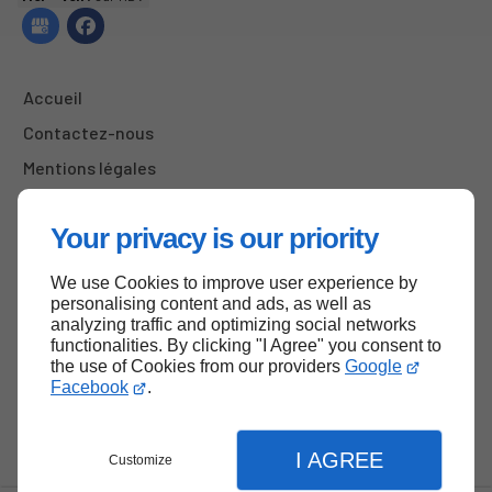
Accueil
Contactez-nous
Mentions légales
Plan du site
Your privacy is our priority
We use Cookies to improve user experience by
Haut de page
personalising content and ads, as well as
analyzing traffic and optimizing social networks
functionalities. By clicking "I Agree" you consent to
the use of Cookies from our providers
Google
Facebook
.
I AGREE
Customize