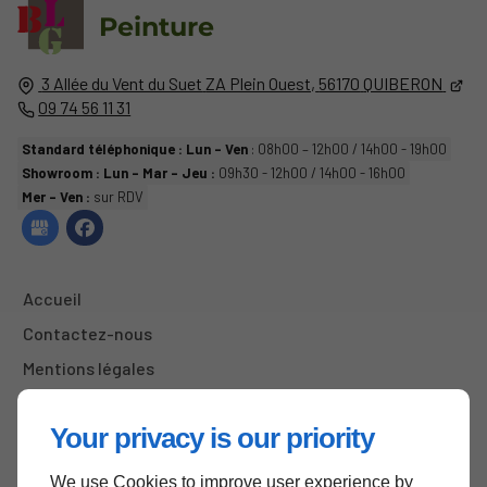
Peinture
3 Allée du Vent du Suet
ZA Plein Ouest,
56170
QUIBERON
09 74 56 11 31
Standard téléphonique : Lun - Ven
: 08h00 – 12h00 / 14h00 - 19h00
Showroom : Lun - Mar - Jeu :
09h30 - 12h00 / 14h00 - 16h00
Mer - Ven :
sur RDV
Accueil
Contactez-nous
Mentions légales
Plan du site
Your privacy is our priority
We use Cookies to improve user experience by