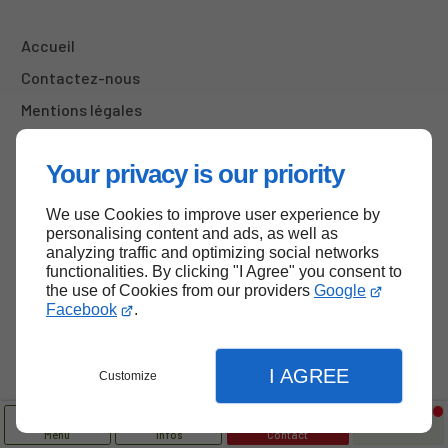
Accueil
Contactez-nous
Mentions légales
Plan du site
Your privacy is our priority
We use Cookies to improve user experience by
Haut de page
personalising content and ads, as well as
analyzing traffic and optimizing social networks
functionalities. By clicking "I Agree" you consent to
the use of Cookies from our providers
Google
Facebook
.
I AGREE
Customize
Menu
Infos
Contact