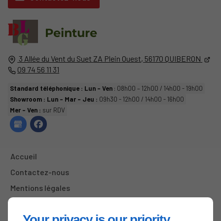
Peinture
3 Allée du Vent du Suet
ZA Plein Ouest,
56170
QUIBERON
09 74 56 11 31
Standard téléphonique : Lun - Ven
: 08h00 – 12h00 / 14h00 - 19h00
Showroom : Lun - Mar - Jeu :
09h30 - 12h00 / 14h00 - 16h00
Mer - Ven :
sur RDV
Accueil
Contactez-nous
Mentions légales
Plan du site
Your privacy is our priority